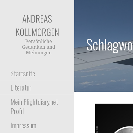
Zum
Inhalt
ANDREAS
springen
KOLLMORGEN
Schlagwor
Persönliche
Gedanken und
Meinungen
Startseite
Literatur
Mein Flightdiary.net
Profil
Impressum