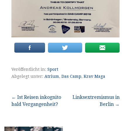
Veröffentlicht in:
Sport
Abgelegt unter:
Atrium
,
Das Camp
,
Krav Maga
Beitragsnavigation
← Ist Reisen inkognito
Linksextremismus in
bald Vergangenheit?
Berlin →